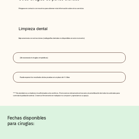
Póngase en contacto con nosotros para obtener más información sobre otros servicios
Limpieza dental
Bajo anestesia con extracciones (radiografías dentales no disponibles en este momento)
(Sin eutanasia ni cirugías ortopédicas)
Puede esperar los resultados de las pruebas en un plazo de 1–3 días
*** No atendemos a criadores ni a aficionados a los exóticos. Promovemos únicamente el rescate y la esterilización de todos los animales para
controlar la población animal. Creemos firmemente en «adoptar no comprar» y apreciamos su apoyo.
Fechas disponibles
para cirugías: