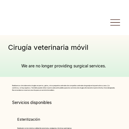
Cirugía veterinaria móvil
We are no longer providing surgical services.
Realizamos cómodamente cirugías en perros, gatos, otros pequeños animales de compañía o animales de granja en la puerta de su casa. (Lo
sentimos, no hay equinos.) También puede visitar nuestra ubicación pública para los servicios de cirugía sólo durante nuestra fecha / hora designada.
Recomendamos reservar una cita para un servicio inmediato.
Servicios disponibles
Esterilización
Realizado con la máxima calidad de anestesia, analgesia y técnicas quirúrgicas