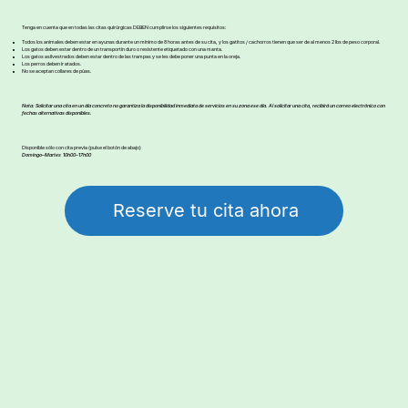
Tenga en cuenta que en todas las citas quirúrgicas DEBEN cumplirse los siguientes requisitos:
Todos los animales deben estar en ayunas durante un mínimo de 8 horas antes de su cita, y los gatitos / cachorros tienen que ser de al menos 2 lbs de peso corporal.
Los gatos deben estar dentro de un transportín duro o resistente etiquetado con una manta.
Los gatos asilvestrados deben estar dentro de las trampas y se les debe poner una punta en la oreja.
Los perros deben ir atados.
No se aceptan collares de púas.
Nota: Solicitar una cita en un día concreto no garantiza la disponibilidad inmediata de servicios en su zona ese día. Al solicitar una cita, recibirá un correo electrónico con
fechas alternativas disponibles.
Disponible sólo con cita previa (pulse el botón de abajo)
Domingo–Martes 10h00–17h00
Reserve tu cita ahora