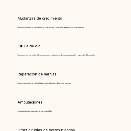
Mudanzas de crecimiento
Requiere un examen previo para determinar el precio y realizar los diagnósticos recomendados
Cirujía de ojo
Enucleaciones, corrección del «ojo de cereza», extirpaciones de masas palpebrales y reparación del entropión.
Reparación de hernias
Requiere un examen previo, incluidas radiografías, para determinar el precio
Amputaciones
Disponible sólo para animales de menos de 30 lbs
Otras cirugías de partes blandas