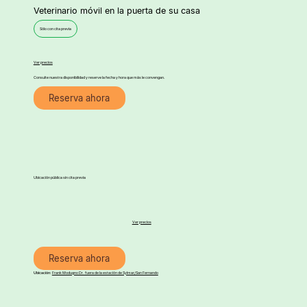
Veterinario móvil en la puerta de su casa
Sólo con cita previa
Ver precios
Consulte nuestra disponibilidad y reserve la fecha y hora que más le convengan.
Reserva ahora
Ubicación pública sin cita previa
Ver precios
Reserva ahora
Ubicación:
Frank Modugno Dr. fuera de la estación de Sylmar/San Fernando