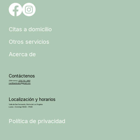
Citas a domicilio
Otros servicios
Acerca de
Contáctenos
(Sólo texto):
(213) 732 - 2683
castilloanimalvc@gmail.com
Localización y horarios
Valle de San Fernando / Norte de Los Ángeles
Lunes – Domingo 10h00 – 17h00
Política de privacidad