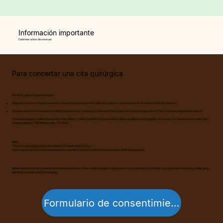
Información importante
Debe leer antes de reservar
Para concertar una cita quirúrgica
Por favor, siga los siguientes pasos:
Haga clic en el botón «Solicitar reserva», seleccione una fecha y hora, rellene sus datos y vuelva a hacer clic en el botón «Solicitar reserva».
Después de enviar el formulario de «Solicitud de reserva», consulte su correo electrónico para ver el enlace al pago de los 77 $ en concepto de gastos de reserva.
*Si no puede pagar mediante tarjeta de crédito/débito, puede transferir la cuota mediante Zelle a
castilloanimalvc@gmail.com
o enviar un cheque a nuestra dirección
en Sepulveda Blvd. #117 Mission Hills, CA 91345.
Nota:
*Su cita no será segura hasta que recibamos el pago de la reserva..
*Estos gastos de reserva se reembolsarán si cancela su cita en un plazo de 24 horas antes de la fecha prevista.
Rellene el formulario de consentimiento para la anestesia y el formulario de registro del paciente, uno por animal de compañía. Los necesitamos lo antes posible, para
planificar su cirugía antes de la llegada.
Formulario de consentimiento para anestesia